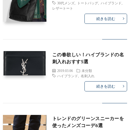
30代メンズ
,
トートバッグ
,
ハイブランド
,
レザートート
続きを読む
この春欲しい！ハイブランドの名
刺入れおすす5選
2019.03.06
未分類
ハイブランド
,
名刺入れ
続きを読む
トレンドのグリーンスニーカーを
使ったメンズコーデ6選