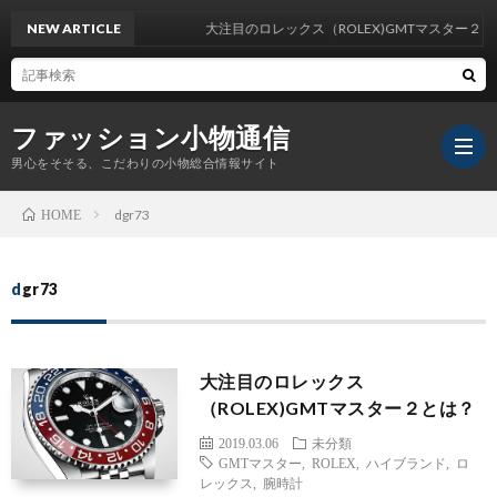
NEW ARTICLE
大注目のロレックス（ROLEX)GMTマスター２とは？
ファッション小物通信
男心をそそる、こだわりの小物総合情報サイト
dgr73
HOME
dgr73
大注目のロレックス
（ROLEX)GMTマスター２とは？
2019.03.06
未分類
GMTマスター
,
ROLEX
,
ハイブランド
,
ロ
レックス
,
腕時計