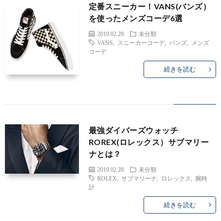
定番スニーカー！VANS(バンズ）
を使ったメンズコーデ6選
2019.02.28
未分類
VANS
,
スニーカーコーデ
,
バンズ
,
メンズ
コーデ
続きを読む
最強ダイバーズウォッチ
ROREX(ロレックス）サブマリー
ナとは？
2019.02.28
未分類
ROLEX
,
サブマリーナ
,
ロレックス
,
腕時
計
続きを読む