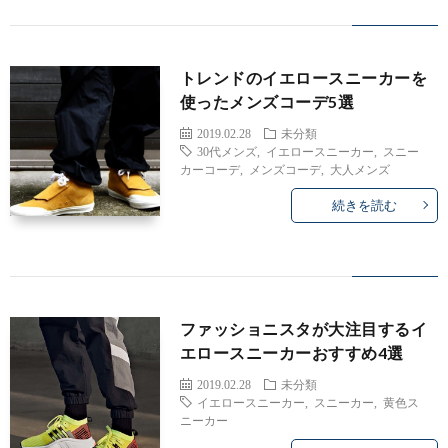
トレンドのイエロースニーカーを
使ったメンズコーデ5選
2019.02.28
未分類
30代メンズ
,
イエロースニーカー
,
スニー
カーコーデ
,
メンズコーデ
,
大人メンズ
続きを読む
ファッショニスタが大注目するイ
エロースニーカーおすすめ4選
2019.02.28
未分類
イエロースニーカー
,
スニーカー
,
黄色ス
ニーカー