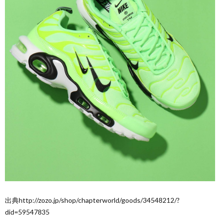
出典http://zozo.jp/shop/chapterworld/goods/34548212/?
did=59547835