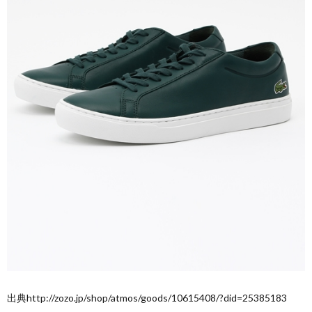
出典http://zozo.jp/shop/atmos/goods/10615408/?did=25385183