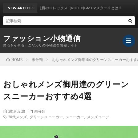
NEW ARTICLE
大注目のロレックス（ROLEX)GMTマスター２とは？
ファッション小物通信
男心をそそる、こだわりの小物総合情報サイト
未分類
おしゃれメンズ御用達のグリーンスニーカーおすす
HOME
おしゃれメンズ御用達のグリーン
スニーカーおすすめ4選
2019.02.28
未分類
30代メンズ
,
グリーンスニーカー
,
スニーカー
,
メンズコーデ