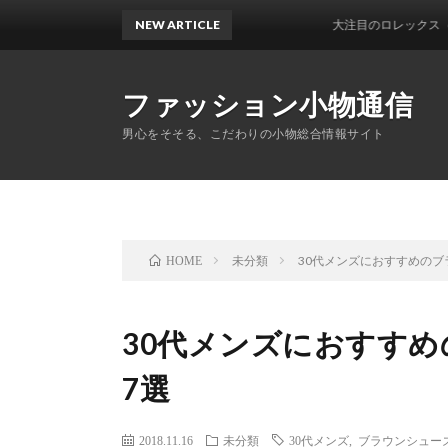
NEW ARTICLE
大注目のロレックス（ROLEX)G
ファッション小物通信
男心をそそる、こだわりの小物総合情報サイト
未分類
30代メンズにおすすめのブ
HOME
30代メンズにおすす
7選
2018.11.16
未分類
30代メンズ
,
ブラウンシュー