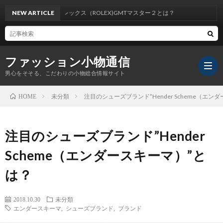
NEW ARTICLE
大注目のロレックス（ROLEX)GMTマスター２とは？
ファッション小物通信
男心をそそる、こだわりの小物総合情報サイト
未分類
注目のシューズブランド”Hender Scheme（エン
HOME
注目のシューズブランド”Hender
Scheme（エンダースキーマ）”と
は？
2018.10.30
未分類
エンダースキーマ
,
シューズブランド
,
ブランド