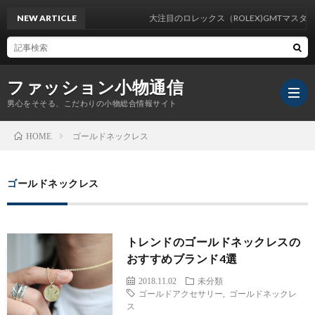
NEW ARTICLE
大注目のロレックス（ROLEX)GMTマスター２
ファッション小物通信
男心をそそる、こだわりの小物総合情報サイト
ゴールドネックレス
HOME
ゴールドネックレス
トレンドのゴールドネックレスの
おすすめブランド4選
2018.11.02
未分類
ゴールドアクセサリー
,
ゴールドネックレ
ス