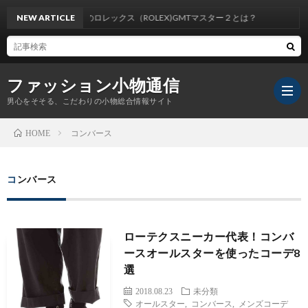
NEW ARTICLE
大注目のロレックス（ROLEX)GMTマスター２とは？
ファッション小物通信
男心をそそる、こだわりの小物総合情報サイト
コンバース
HOME
コンバース
ローテクスニーカー代表！コンバ
ースオールスターを使ったコーデ8
選
2018.08.23
未分類
オールスター
,
コンバース
,
メンズコーデ