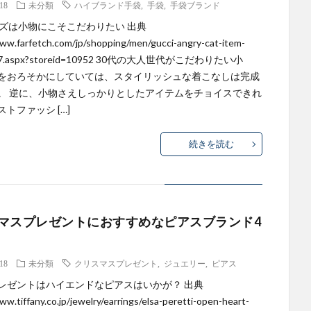
.18
未分類
ハイブランド手袋
,
手袋
,
手袋ブランド
ンズは小物にこそこだわりたい 出典
www.farfetch.com/jp/shopping/men/gucci-angry-cat-item-
87.aspx?storeid=10952 30代の大人世代がこだわりたい小
をおろそかにしていては、スタイリッシュな着こなしは完成
。 逆に、小物さえしっかりとしたアイテムをチョイスできれ
トファッシ […]
続きを読む
マスプレゼントにおすすめなピアスブランド4
.18
未分類
クリスマスプレゼント
,
ジュエリー
,
ピアス
レゼントはハイエンドなピアスはいかが？ 出典
ww.tiffany.co.jp/jewelry/earrings/elsa-peretti-open-heart-