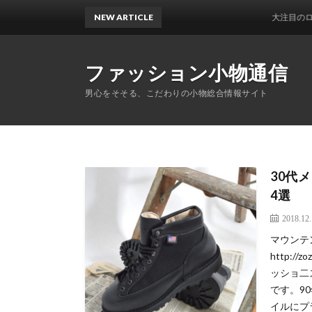
NEW ARTICLE
大注目のロレックス（
ファッション小物通信
男心をそそる、こだわりの小物総合情報サイト
30代
4選
2018.12
マウンテ
http://z
ッショ二
です。9
イルにプ