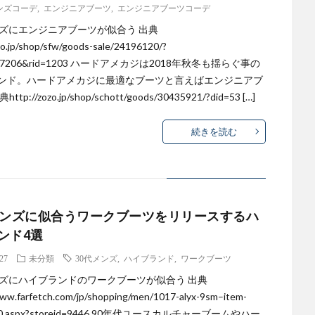
メンズコーデ
,
エンジニアブーツ
,
エンジニアブーツコーデ
ンズにエンジニアブーツが似合う 出典
zo.jp/shop/sfw/goods-sale/24196120/?
4717206&rid=1203 ハードアメカジは2018年秋冬も揺らぐ事の
ンド。ハードアメカジに最適なブーツと言えばエンジニアブ
tp://zozo.jp/shop/schott/goods/30435921/?did=53 […]
続きを読む
メンズに似合うワークブーツをリリースするハ
ンド4選
.27
未分類
30代メンズ
,
ハイブランド
,
ワークブーツ
ンズにハイブランドのワークブーツが似合う 出典
www.farfetch.com/jp/shopping/men/1017-alyx-9sm–item-
10.aspx?storeid=9446 90年代ユースカルチャーブームやハー