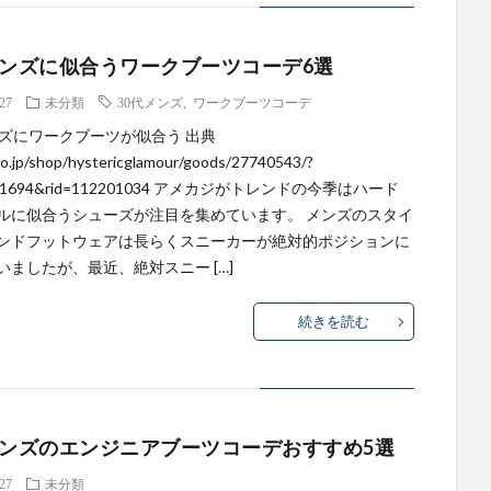
メンズに似合うワークブーツコーデ6選
.27
未分類
30代メンズ
,
ワークブーツコーデ
ンズにワークブーツが似合う 出典
ozo.jp/shop/hystericglamour/goods/27740543/?
661694&rid=112201034 アメカジがトレンドの今季はハード
ルに似合うシューズが注目を集めています。 メンズのスタイ
ンドフットウェアは長らくスニーカーが絶対的ポジションに
いましたが、最近、絶対スニー […]
続きを読む
メンズのエンジニアブーツコーデおすすめ5選
.27
未分類