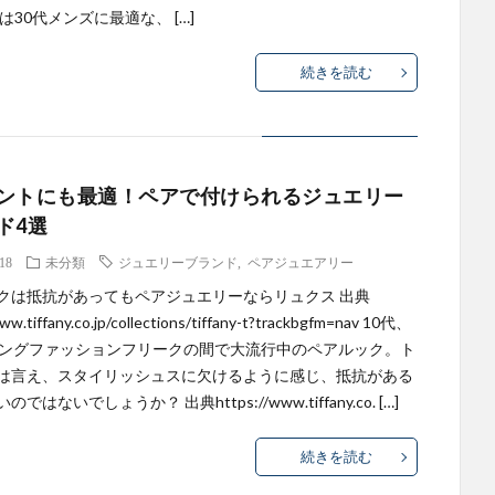
は30代メンズに最適な、 […]
続きを読む
ントにも最適！ペアで付けられるジュエリー
ド4選
.18
未分類
ジュエリーブランド
,
ペアジュエアリー
クは抵抗があってもペアジュエリーならリュクス 出典
ww.tiffany.co.jp/collections/tiffany-t?trackbgfm=nav 10代、
ヤングファッションフリークの間で大流行中のペアルック。ト
は言え、スタイリッシュスに欠けるように感じ、抵抗がある
ではないでしょうか？ 出典https://www.tiffany.co. […]
続きを読む