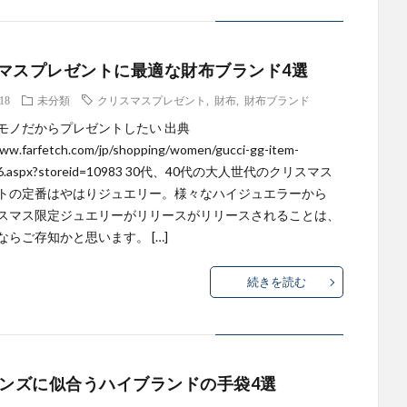
マスプレゼントに最適な財布ブランド4選
.18
未分類
クリスマスプレゼント
,
財布
,
財布ブランド
モノだからプレゼントしたい 出典
www.farfetch.com/jp/shopping/women/gucci-gg-item-
46.aspx?storeid=10983 30代、40代の大人世代のクリスマス
トの定番はやはりジュエリー。様々なハイジュエラーから
スマス限定ジュエリーがリリースがリリースされることは、
ならご存知かと思います。 […]
続きを読む
メンズに似合うハイブランドの手袋4選