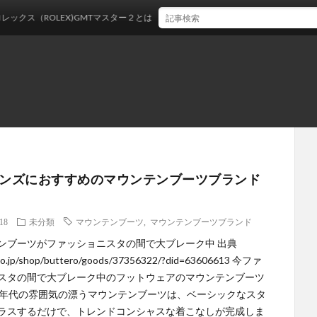
ROLEX)GMTマスター２とは？
メンズにおすすめのマウンテンブーツブランド
.18
未分類
マウンテンブーツ
,
マウンテンブーツブランド
ンブーツがファッショニスタの間で大ブレーク中 出典
ozo.jp/shop/buttero/goods/37356322/?did=63606613 今ファ
スタの間で大ブレーク中のフットウェアのマウンテンブーツ
0年代の雰囲気の漂うマウンテンブーツは、ベーシックなスタ
ラスするだけで、トレンドコンシャスな着こなしが完成しま