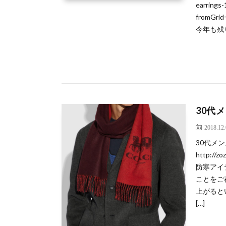
earrings
fromGrid
今年も残り
30代
2018.12
30代メ
http://z
防寒アイ
ことをご
上がるといいま
[…]