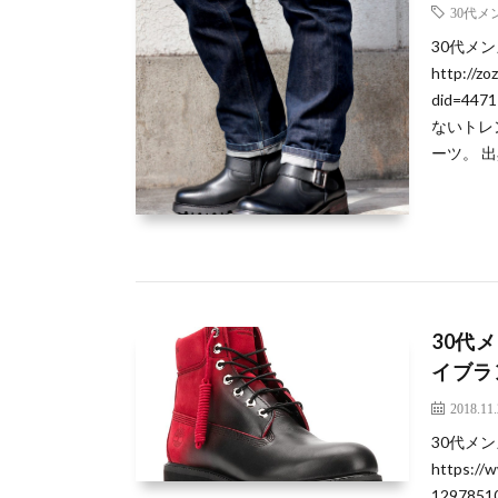
30代
30代メ
http://zo
did=4
ないトレ
ーツ。 出典ht
30代
イブラ
2018.11
30代メ
https://
129785