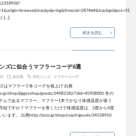
-12318936?
=1&origin=browse&trackpdp=bg&fromcid=287464&trackgridpos=31
 […]
続きを読む
メンズに似合うマフラーコーデ6選
.05
未分類
30代メンズ
,
マフラーコーデ
ンズはマフラーで冬コーデを格上げ 出典
ozo.jp/shop/jiggysshop/goods/24982182/?did=45908001 冬の
テムであるマフラー。マフラー1本でかなり体感温度が違う
存知ですか？マフラーを巻くだけで体感温度は、3度から4度
す。 出典http://zozo.jp/shop/coach/goods/34558950